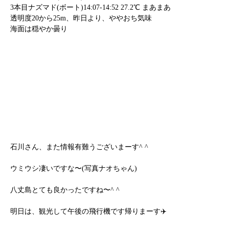
3本目ナズマド(ボート)14:07-14:52 27.2℃ まあまあ
透明度20から25m、昨日より、ややおち気味
海面は穏やか曇り
石川さん、また情報有難うございまーす^ ^
ウミウシ凄いですな〜(写真ナオちゃん)
八丈島とても良かったですね〜^ ^
明日は、観光して午後の飛行機です帰りまーす✈️