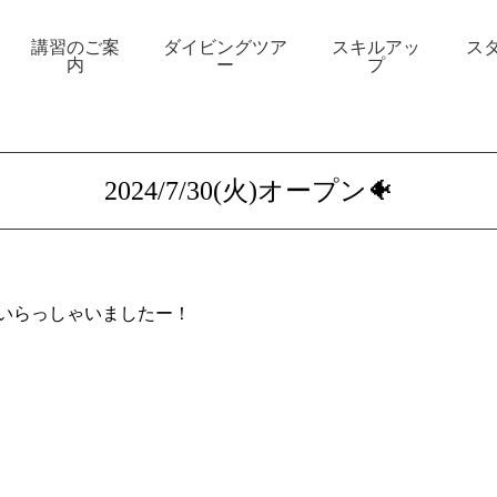
講習のご案
ダイビングツア
スキルアッ
ス
内
ー
プ
2024/7/30(火)オープン🐠
いらっしゃいましたー！