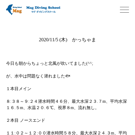
2020/11/5 (木) かっちゃま
今日も朝からちょっと北風が吹いてました(^^;
が、水中は問題なく潜れました🐟
１本目メイン
８:３８～９:２４潜水時間４６分、最大水深２３.７m、平均水深
１６.５m、水温２０.６℃、視界８m、流れ無し。
２本目 ノースエンド
１１:０２～１２:００潜水時間５８分、最大水深２４.３m、平均