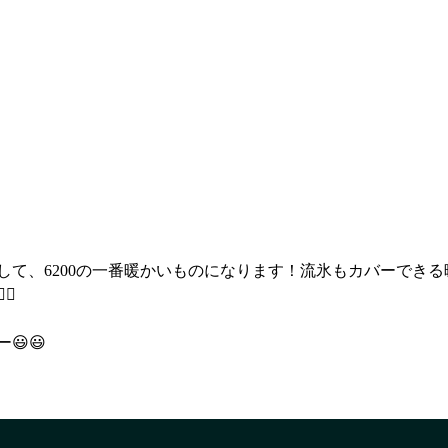
種類ありまして、6200の一番暖かいものになります！流氷もカバー
♀️
😃😃