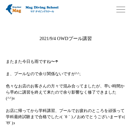
2021/9/4 OWDプール講習
またまた今日も雨ですね〜☂️
ま、プールなので余り関係ないですが^^;
色々なお店のお客さんの方々で混み合ってましたが、早い時間か
ら早めに講習を終えて来たので余り影響なく修了できました
(^^)v
お店に帰ってから学科講習、プールでお疲れのところを頑張って
学科最終試験まで合格でした♪( ´θ｀)ノおめでとうございまーすϵ(
'Θ' )϶