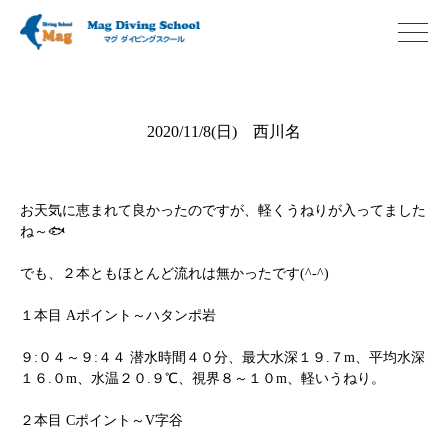
2020/11/8(日) 西川名
お天気に恵まれて良かったのですが、軽くうねりが入ってました
ね～🐟
でも、２本ともほとんど流れは無かったです(^-^)
１本目 Aポイント～ハタンポ岩
９:０４～９:４４ 潜水時間４０分、最大水深１９.７m、平均水深
１６.０m、水温２０.９℃、視界８～１０m、軽いうねり。
２本目 Cポイント～V字谷