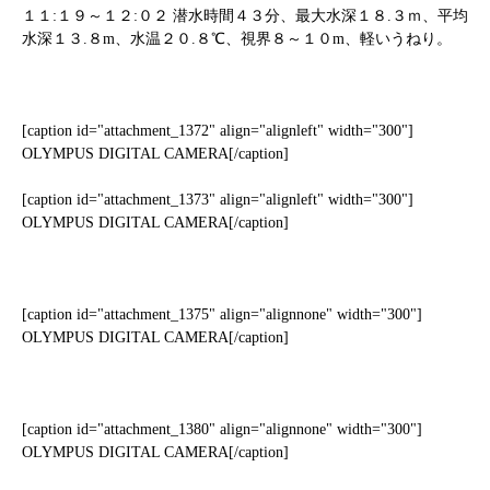
１１:１９～１２:０２ 潜水時間４３分、最大水深１８.３ｍ、平均
水深１３.８m、水温２０.８℃、視界８～１０m、軽いうねり。
[caption id="attachment_1372" align="alignleft" width="300"]
OLYMPUS DIGITAL CAMERA[/caption]
[caption id="attachment_1373" align="alignleft" width="300"]
OLYMPUS DIGITAL CAMERA[/caption]
[caption id="attachment_1375" align="alignnone" width="300"]
OLYMPUS DIGITAL CAMERA[/caption]
[caption id="attachment_1380" align="alignnone" width="300"]
OLYMPUS DIGITAL CAMERA[/caption]